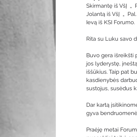
Skirmantę iš VšĮ  „ 
Jolantą iš VšĮ  „  Pal
Ievą iš KSI Forumo.
Rita su Luku savo d
Buvo gera išreikšti
jos lyderystę, įnešt
iššūkius. Taip pat b
kasdienybės darbuos
sustojus, susėdus k
Dar kartą įsitikinome
gyva bendruomenė, k
Praėję metai Forumu