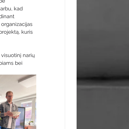
pė 
arbu, kad 
dinant 
organizacijas 
rojektą, kuris 
isuotinį narių 
biams bei 