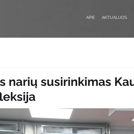
APIE
AKTUALIJOS
is narių susirinkimas Ka
leksija