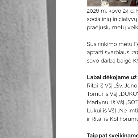
2026 m. kovo 24 d. 
socialinių iniciatyv
praėjusių metų veiklą
Susirinkimo metu Fo
aptarti svarbiausi 2
savo darbą baigė K
Labai dėkojame už s
Ritai iš VšĮ „Šv. Jono
Tomui iš VšĮ „DUKU“
Martynui iš VšĮ „SOT
Lukui iš VšĮ „Ne imti
ir Ritai iš KSI Forum
Taip pat sveikiname