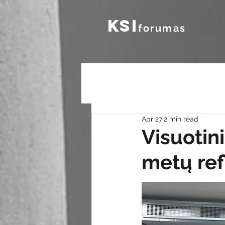
KSI
forumas
Apr 27
2 min read
Visuotin
metų ref