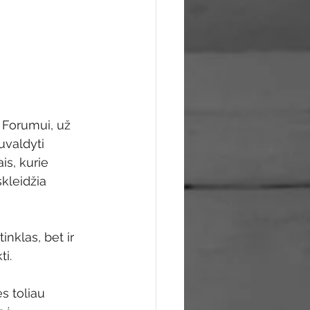
 Forumui, už 
uvaldyti 
is, kurie 
kleidžia 
inklas, bet ir 
i.
s toliau 