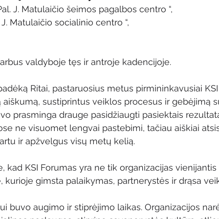
 Pal. J. Matulaičio šeimos pagalbos centro “,
. J. Matulaičio socialinio centro “,
arbus valdyboje tęs ir antroje kadencijoje.
 padėką Ritai, pastaruosius metus pirmininkavusiai KSI
ą aiškumą, sustiprintus veiklos procesus ir gebėjimą s
uvo prasminga drauge pasidžiaugti pasiektais rezultata
e ne visuomet lengvai pastebimi, tačiau aiškiai atsis
artu ir apžvelgus visų metų kelią.
, kad KSI Forumas yra ne tik organizacijas vienijantis t
urioje gimsta palaikymas, partnerystės ir drąsa veikt
i buvo augimo ir stiprėjimo laikas. Organizacijos narė