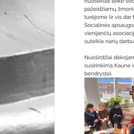
nuosekliai teikė soc
pažeidžiamų žmonių 
turėjome (ir vis dar
Socialinės apsaugos
vienijančių asociaci
suteikia narių darbu
Nuoširdžiai dėkojam
susirinkimą Kaune i
bendrystei.