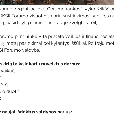
Kaune, organizacijoje „Gerumo rankos“, įvyko Krikščio
ų (KSI) Forumo visuotinis narių susirinkimas, subūręs n
, pasidalyti patirtimis ir drauge žvelgti į ateitį.
rumo pirmininkė Rita pristatė veiklos ir finansines at
025 metų pasiekimai bei kylantys iššūkiai. Po trejų me
SI Forumo valdyba.
kirtą laiką ir kartu nuveiktus darbus:
 vaikai“,
,
AS“,
, o duoti“
o.
 naujai išrinktus valdybos narius: