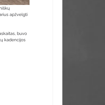
niškų 
arius apžvelgti 
askaitas, buvo 
tų kadencijos 