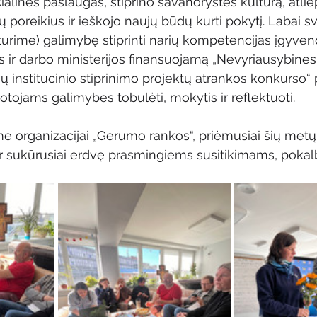
ialines paslaugas, stiprino savanorystės kultūrą, atlie
poreikius ir ieškojo naujų būdų kurti pokytį. Labai sv
 turime) galimybę stiprinti narių kompetencijas įgyven
 ir darbo ministerijos finansuojamą „Nevyriausybines 
jų institucinio stiprinimo projektų atrankos konkurso“ p
otojams galimybes tobulėti, mokytis ir reflektuoti.
e organizacijai „Gerumo rankos“, priėmusiai šių metų v
r sukūrusiai erdvę prasmingiems susitikimams, pokal