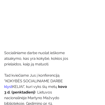
Socialiniame darbe nuolat ieškome 
atsakymo, kas yra kokybė, kokios jos 
prielaidos, kaip ją matuoti.
Tad kviečiame Jus į konferenciją 
"KOKYBĖS SOCIALINIAME DARBE 
klyst
KELIAI", kuri vyks šių metų 
kovo 
3 d. (penktadienį) 
 Lietuvos 
nacionalinėje Martyno Mažvydo 
bibliotekoje, Gedimino pr. 51.