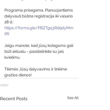
Programa prisegama. Planuojantiems 
dalyvauti būtina registracija iki vasario 
28 d.:  
https://forms.gle/PBZTgq3Rd9dyMm
tf6
Jeigu manote, kad jūsų kolegoms gali 
būti aktualu - pasidalinkite su jais 
kvietimu.
Tikimės Jūsų dalyvavimo ir linkime 
gražios dienos!
See All
Recent Posts