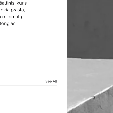
ltinis, kuris 
okia prasta, 
na minimalų 
tengiasi 
See All