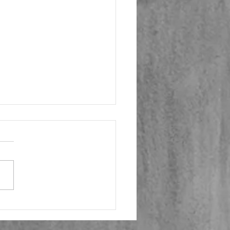
ą puoselėjantis
gsnis