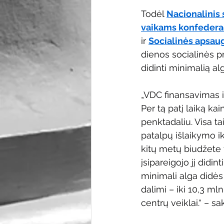
Todėl 
Nacionalinis 
vaikams konfedera
ir 
Socialinės apsaug
dienos socialinės p
didinti minimalią al
„VDC finansavimas i
Per tą patį laiką ka
penktadaliu. Visa t
patalpų išlaikymo ik
kitų metų biudžete 
įsipareigojo jį didi
minimali alga didės
dalimi – iki 10,3 mln
centrų veiklai.“ –