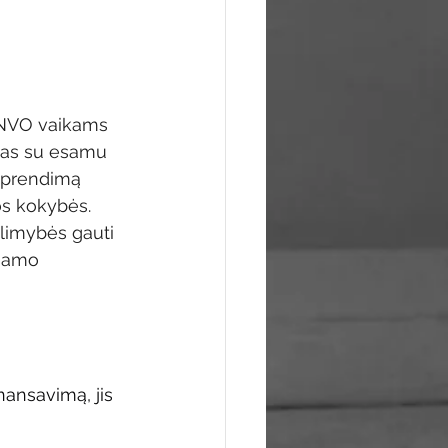
r NVO vaikams 
ugas su esamu 
 sprendimą 
los kokybės. 
limybės gauti 
esamo 
nansavimą, jis 