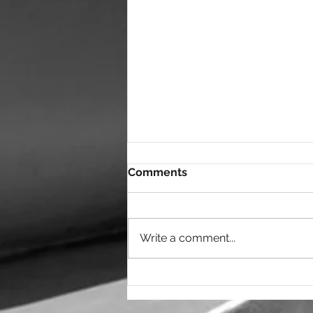
Comments
Write a comment...
2025 m. KSI Forumo
socialinių paslaugų vyksmų
apžvalgos