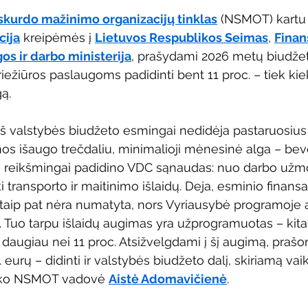
skurdo mažinimo organizacijų tinklas
 (NSMOT) kartu
cija
 kreipėmės į 
Lietuvos Respublikos Seimas
, 
Finan
os ir darbo ministerija
, prašydami 2026 metų biudžet
riežiūros paslaugoms padidinti bent 11 proc. – tiek ki
gą.
š valstybės biudžeto esmingai nedidėja pastaruosius 
inos išaugo trečdaliu, minimalioji mėnesinė alga – bev
ai reikšmingai padidino VDC sąnaudas: nuo darbo užm
i transporto ir maitinimo išlaidų. Deja, esminio finan
taip pat nėra numatyta, nors Vyriausybė programoje ai
nti. Tuo tarpu išlaidų augimas yra užprogramuotas – kita
 daugiau nei 11 proc. Atsižvelgdami į šį augimą, prašo
. eurų – didinti ir valstybės biudžeto dalį, skiriamą va
 sako NSMOT vadovė 
Aistė Adomavičienė
.