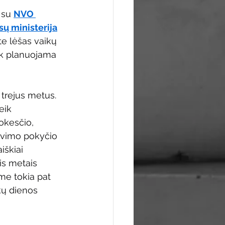
 su 
NVO 
sų ministerija
e lėšas vaikų 
ek planuojama 
trejus metus. 
eik 
okesčio, 
savimo pokyčio 
škiai 
is metais 
me tokia pat 
ikų dienos 