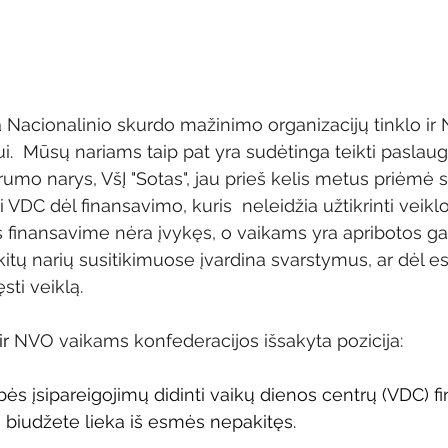
a Nacionalinio skurdo mažinimo organizacijų tinklo i
ui.  Mūsų nariams taip pat yra sudėtinga teikti pasla
rumo narys, VšĮ "Sotas", jau prieš kelis metus priėmė
si VDC dėl finansavimo, kuris  neleidžia užtikrinti veik
s finansavime nėra įvykęs, o vaikams yra apribotos ga
kitų narių susitikimuose įvardina svarstymus, ar dėl 
sti veiklą. 
r 
NVO vaikams konfederacijos išsakyta pozicija:
ės įsipareigojimų didinti vaikų dienos centrų (VDC) fi
 biudžete lieka iš esmės nepakitęs.