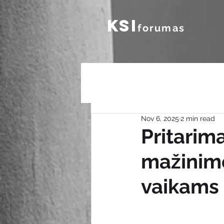
KSI
forumas
Nov 6, 2025
2 min read
Pritarim
mažinimo
vaikams 