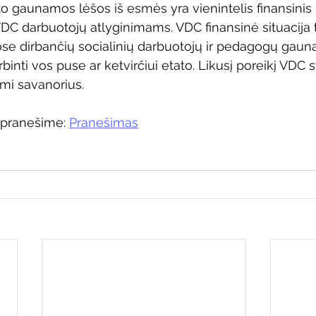
o gaunamos lėšos iš esmės yra vienintelis finansinis ša
VDC darbuotojų atlyginimams. VDC finansinė situacija t
juose dirbančių socialinių darbuotojų ir pedagogų gau
rbinti vos puse ar ketvirčiui etato. Likusį poreikį VDC s
mi savanorius.
 pranešime: 
Pranešimas