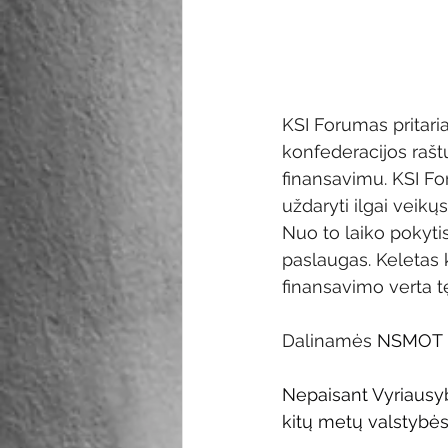
KSI Forumas pritari
konfederacijos rašt
finansavimu. KSI Fo
uždaryti ilgai veikų
Nuo to laiko pokyti
paslaugas. Keletas 
finansavimo verta tę
Dalinamės 
NSMOT i
Nepaisant Vyriausyb
kitų metų valstybės