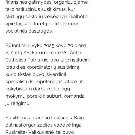
finansines galimybes, organizuojame 
tarpinstitucinius susitikimus, kur 
skirtingų sektorių veikėjai gali kalbėtis 
apie tai, kaip turėtų būti teikiamos 
socialinės paslaugos.
Būtent tai ir vyko 2025 kovo 20 dieną. 
Šį Kartą KSI Forumo narė VšĮ Actio 
Catholica Patria inicijavo tarpinstitucinį 
įtraukties koordinatorių susitikimą, 
kurio tikslas buvo įsivardinti 
specialistų kompetencijas, atpažinti 
kokybiškam darbui reikalingų 
mokymų poreikį ir suburti komandą 
jų rengimui.
Susitikimas pranoko lūkesčius. Kaip 
dalinasi organizacijos vadovė Inga 
Rusinaitė- Vaitkuvienė, tai buvo 