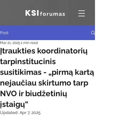
KSI
forumas
Post
Mar 21, 2025
1 min read
Įtraukties koordinatorių
tarpinstitucinis
susitikimas - „pirmą kartą
nejaučiau skirtumo tarp
NVO ir biudžetinių
įstaigų“
Updated:
Apr 7, 2025