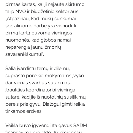
pirmas kartas, kai ji nejautė skirtumo 
tarp NVO ir biudžetinio sektoriaus. 
„Atpažinau, kad mūsų sunkumai 
socialiniame darbe yra vienodi. Ir 
pirmą kartą buvome vieningos 
nuomonės, kad globos namai 
neparengia jaunų žmonių 
savarankiškumui“.
Šalia įvardintų temų ir dilemų, 
suprasto poreikio mokymams įvyko 
dar vienas svarbus sutarimas- 
įtraukties koordinatoriai vieningai 
sutarė, kad jie iš nuotolinių susitikimų 
pereis prie gyvų. Dialogui gimti reikia 
tinkamos erdvės.
Veikla buvo įgyvendinta gavus SADM 
finansavimą projekto „Krikščioniškų 